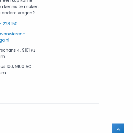
t een kop koffie
m kennis te maken
u andere vragen?
- 228 150
@vanwieren-
ga.nl
rschans 4, 9101 PZ
um
us 100, 9100 AC
kum