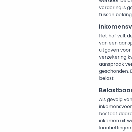
wel door bela
vordering is g
tussen belang
Inkomensv
Het hof vult 
van een aansp
uitgaven voor
verzekering kw
aanspraak ve
geschonden. D
belast.
Belastbaar
Als gevolg van
inkomensvoorz
bestaat daarom
inkomen uit w
loonheffingen