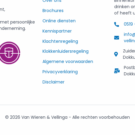
Over ons
Binnenkor
drinken o
nt,
Brochures
of heeft 
Online diensten
et persoonlijke
0519 
nderneming.
Kennispartner
info
vellin
Klachtenregeling
Zuide
Klokkenluidersregeling
Dokk
Algemene voorwaarden
Postb
Privacyverklaring
Dok
Disclaimer
© 2026 Van Wieren & Vellinga - Alle rechten voorbehouden