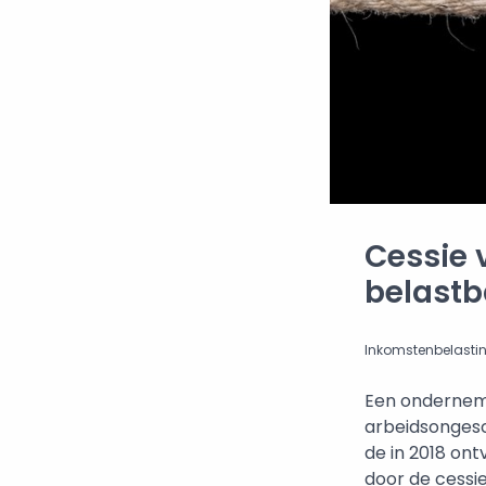
Cessie 
belastb
Inkomstenbelasti
Een ondernemer
arbeidsongesc
de in 2018 ont
door de cessi