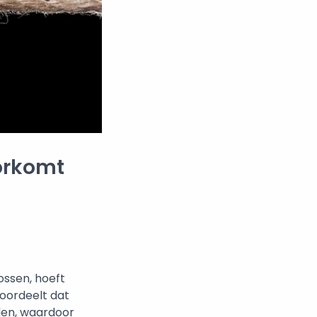
orkomt
ossen, hoeft
 oordeelt dat
den, waardoor