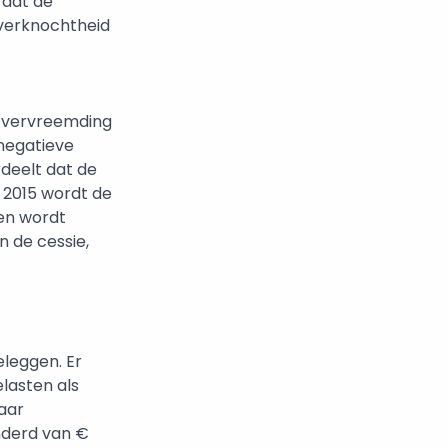
 dat de
 verknochtheid
j vervreemding
negatieve
deelt dat de
n 2015 wordt de
en wordt
 de cessie,
eleggen. Er
lasten als
aar
nderd van €