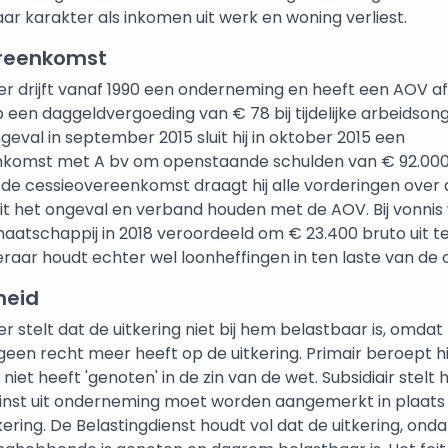
aar karakter als inkomen uit werk en woning verliest.
reenkomst
 drijft vanaf 1990 een onderneming en heeft een AOV af
 een daggeldvergoeding van € 78 bij tijdelijke arbeidson
geval in september 2015 sluit hij in oktober 2015 een
nkomst met A bv om openstaande schulden van € 92.000
 de cessieovereenkomst draagt hij alle vorderingen over 
uit het ongeval en verband houden met de AOV. Bij vonnis
aatschappij in 2018 veroordeeld om € 23.400 bruto uit t
eraar houdt echter wel loonheffingen in ten laste van de
heid
stelt dat de uitkering niet bij hem belastbaar is, omdat 
 geen recht meer heeft op de uitkering. Primair beroept hi
g niet heeft 'genoten' in de zin van de wet. Subsidiair stelt h
 winst uit onderneming moet worden aangemerkt in plaats 
kering. De Belastingdienst houdt vol dat de uitkering, onda