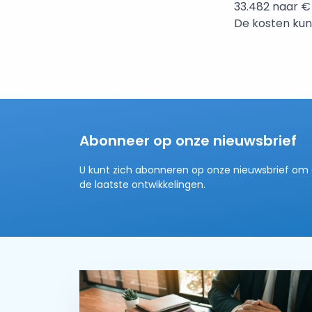
33.482 naar €
De kosten kun
Abonneer op onze nieuwsbrief
U kunt zich abonneren op onze nieuwsbrief om 
de laatste ontwikkelingen.