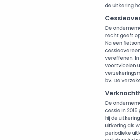
de uitkering h
Cessieove
De ondernemer
recht geeft op
Na een fietson
cessieoveree
vereffenen. In
voortvloeien 
verzekeringsm
bv. De verzek
Verknocht
De ondernemer 
cessie in 2015
hij de uitkerin
uitkering als
periodieke uit