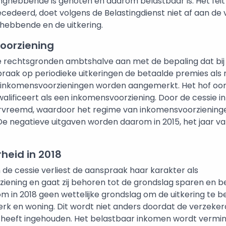
nghebbende is genoten en daarom belastbaar is. Het feit
ecedeerd, doet volgens de Belastingdienst niet af aan de
hebbende en de uitkering.
oorziening
de rechtsgronden ambtshalve aan met de bepaling dat bi
raak op periodieke uitkeringen de betaalde premies als 
 inkomensvoorzieningen worden aangemerkt. Het hof oor
alificeert als een inkomensvoorziening. Door de cessie i
rvreemd, waardoor het regime van inkomensvoorziening
e negatieve uitgaven worden daarom in 2015, het jaar van
heid in 2018
 de cessie verliest de aanspraak haar karakter als
iening en gaat zij behoren tot de grondslag sparen en b
 in 2018 geen wettelijke grondslag om de uitkering te be
erk en woning. Dit wordt niet anders doordat de verzeker
 heeft ingehouden. Het belastbaar inkomen wordt vermi