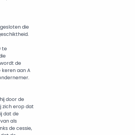
gesloten die
geschiktheid.
 te
die
 wordt de
e keren aan A
 ondernemer.
hij door de
j zich erop dat
ij dat de
van als
nks de cessie,