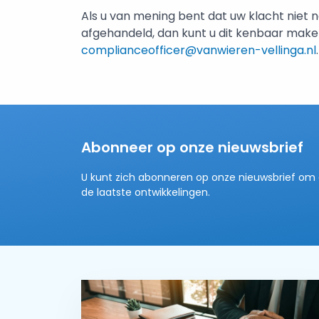
Als u van mening bent dat uw klacht niet 
afgehandeld, dan kunt u dit kenbaar make
complianceofficer@vanwieren-vellinga.nl
.
Abonneer op onze nieuwsbrief
U kunt zich abonneren op onze nieuwsbrief om 
de laatste ontwikkelingen.