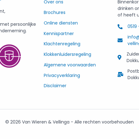
Over ons
Binnenkor
drinken o
nt,
Brochures
of heeft 
Online diensten
et persoonlijke
0519 
nderneming.
Kennispartner
info
vellin
Klachtenregeling
Zuide
Klokkenluidersregeling
Dokk
Algemene voorwaarden
Postb
Privacyverklaring
Dok
Disclaimer
© 2026 Van Wieren & Vellinga - Alle rechten voorbehouden